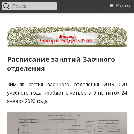
Найти:
Основное
Меню
меню
Перейти
Московское старообрядческое
к
духовное училище
содержанию
Расписание занятий Заочного
отделения
Зимняя сессия заочного отделения 2019-2020
учебного года пройдет с четверга 9 по пяток 24
января 2020 года