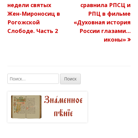
статья:
статья:
недели святых
сравнила РПСЦ и
и
о
по
Жен-Мироносиц в
РПЦ в фильме
к
р
Рогожской
«Духовная история
записям
о
и
Слободе. Часть 2
России глазами…
иконы»
в
и
а
н
о
Н
Основная
а
боковая
й
т
панель
и
: