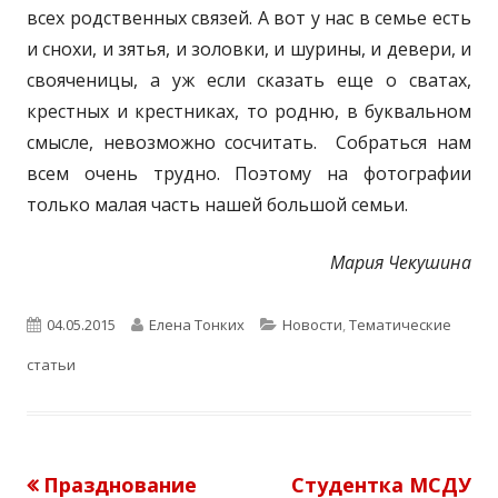
всех родственных связей. А вот у нас в семье есть
и снохи, и зятья, и золовки, и шурины, и девери, и
свояченицы, а уж если сказать еще о сватах,
крестных и крестниках, то родню, в буквальном
смысле, невозможно сосчитать. Собраться нам
всем очень трудно. Поэтому на фотографии
только малая часть нашей большой семьи.
Мария Чекушина
О
А
К
04.05.2015
Елена Тонких
Новости
,
Тематические
п
в
а
статьи
у
т
т
б
о
е
Предыдущая
Следующая
Празднование
Студентка МСДУ
Навигация
л
р
г