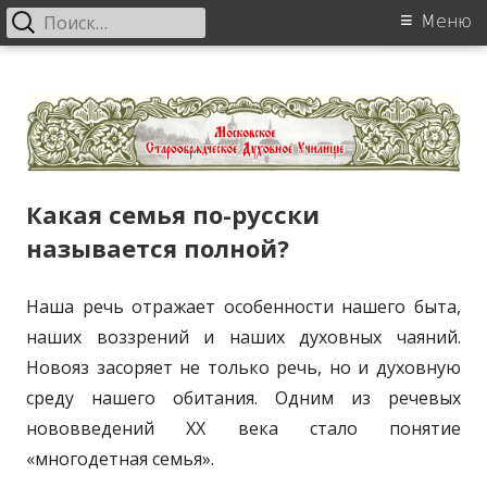
Найти:
Основное
Меню
меню
Перейти
Московское старообрядческое
к
духовное училище
содержанию
Какая семья по-русски
называется полной?
Наша речь отражает особенности нашего быта,
наших воззрений и наших духовных чаяний.
Новояз засоряет не только речь, но и духовную
среду нашего обитания. Одним из речевых
нововведений XX века стало понятие
«многодетная семья».